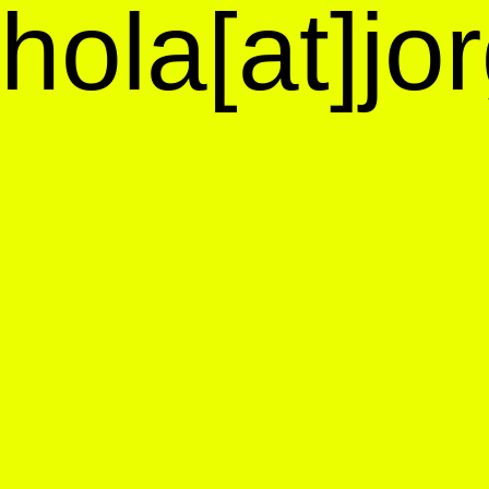
hola[at]j